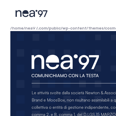
Warning
: include(): Filename cannot be empty in
/home/
Warning
: include(): Failed opening '' for inclusion (incl
/home/nea97.com/public/wp-content/themes/cosm
Le attività svolte dalla società Newton & Assoc
Brand e MoosBox, non risultano assimilabili a 
collettiva o entità di gestione indipendente, co
comma 2, e 8, comma 1, del D.LGS.15 MA