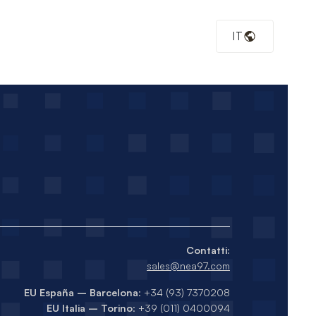
/PageView.php
on line
30
IT
p74/share/php:/usr/share/pear:/usr/share/php') in
Contatti:
sales@nea97.com
EU España – Barcelona
: +34 (93) 7370208
EU Italia – Torino
: +39 (011) 0400094