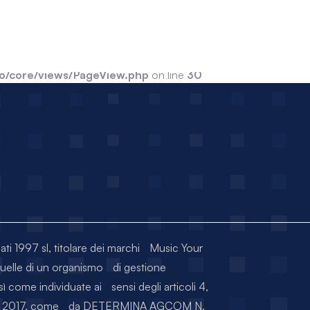
nea97.com/public/wp-content/themes/cosmo/core/views
ude_path='.:/usr/local/lsws/lsphp74/share/pear:/usr/local/lsws/lsph
o/core/views/PageView.php
on line
30
iati 1997 sl, titolare dei marchi Music Your
quelle di un organismo di gestione
sì come individuate ai sensi degli articoli 4,
RZO 2017, come da DETERMINA AGCOM N.