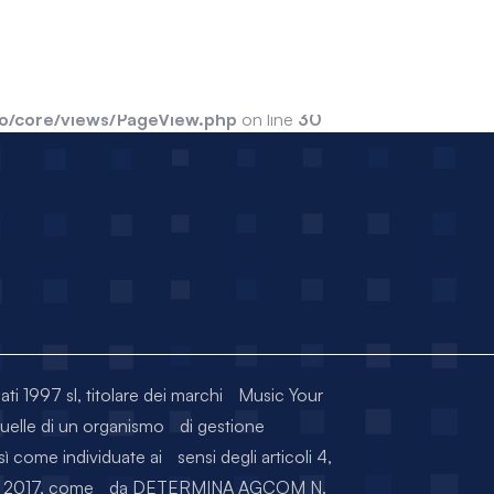
nea97.com/public/wp-content/themes/cosmo/core/views
ude_path='.:/usr/local/lsws/lsphp74/share/pear:/usr/local/lsws/lsph
o/core/views/PageView.php
on line
30
iati 1997 sl, titolare dei marchi Music Your
quelle di un organismo di gestione
sì come individuate ai sensi degli articoli 4,
RZO 2017, come da DETERMINA AGCOM N.