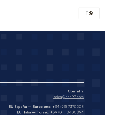
/PageView.php
on line
30
IT
p74/share/php:/usr/share/pear:/usr/share/php') in
Contatti:
sales@nea97.com
EU España – Barcelona
: +34 (93) 7370208
EU Italia – Torino
: +39 (011) 0400094