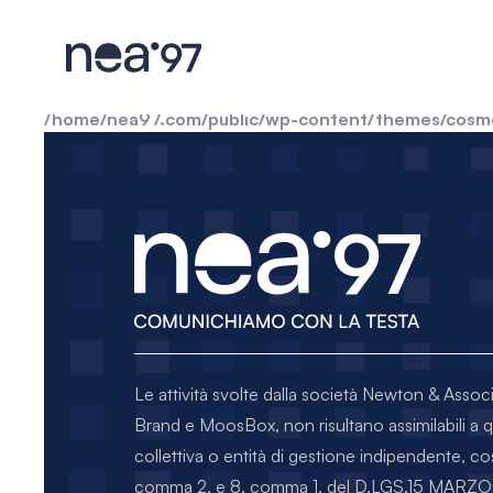
Warning
: include(): Filename cannot be empty in
/home/
Warning
: include(): Failed opening '' for inclusion (incl
/home/nea97.com/public/wp-content/themes/cosm
Le attività svolte dalla società Newton & Assoc
Brand e MoosBox, non risultano assimilabili a 
collettiva o entità di gestione indipendente, co
comma 2, e 8, comma 1, del D.LGS.15 MA