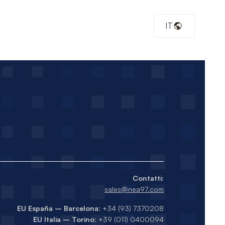
/PageView.php
on line
30
IT
p74/share/php:/usr/share/pear:/usr/share/php') in
Contatti:
sales@nea97.com
EU España – Barcelona
: +34 (93) 7370208
EU Italia – Torino
: +39 (011) 0400094