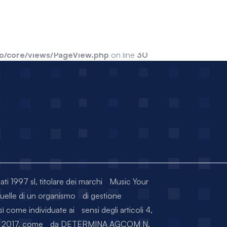
nea97.com/public/wp-content/themes/cosmo/core/views
ude_path='.:/usr/local/lsws/lsphp74/share/pear:/usr/local/lsws/lsph
o/core/views/PageView.php
on line
30
iati 1997 sl, titolare dei marchi Music Your
quelle di un organismo di gestione
sì come individuate ai sensi degli articoli 4,
RZO 2017, come da DETERMINA AGCOM N.