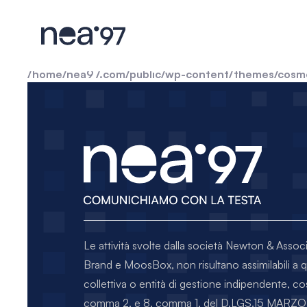
Warning
: include(): Filename cannot be empty in
/home/
Warning
: include(): Failed opening '' for inclusion (incl
/home/nea97.com/public/wp-content/themes/cosm
Le attività svolte dalla società Newton & Assoc
Brand e MoosBox, non risultano assimilabili a 
collettiva o entità di gestione indipendente, co
comma 2, e 8, comma 1, del D.LGS.15 MA